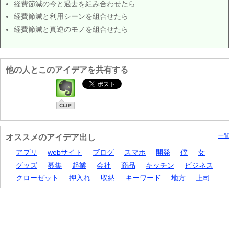
経費節減の今と過去を組み合わせたら
経費節減と利用シーンを組合せたら
経費節減と真逆のモノを組合せたら
他の人とこのアイデアを共有する
一
オススメのアイデア出し
アプリ
webサイト
ブログ
スマホ
開発
僕
女
グッズ
募集
起業
会社
商品
キッチン
ビジネス
クローゼット
押入れ
収納
キーワード
地方
上司